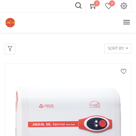
0
0
SORT BY